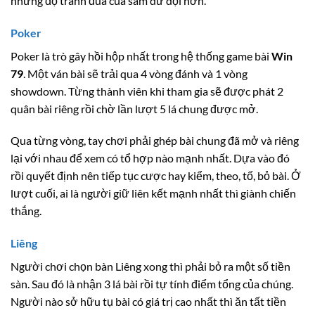
nhưng độ tranh đua của sâm dữ dội hơn.
Poker
Poker là trò gây hồi hộp nhất trong hệ thống game bài
Win
79
. Một ván bài sẽ trải qua 4 vòng đánh và 1 vòng
showdown. Từng thành viên khi tham gia sẽ được phát 2
quân bài riêng rồi chờ lần lượt 5 lá chung được mở.
Qua từng vòng, tay chơi phải ghép bài chung đã mở và riêng
lại với nhau để xem có tổ hợp nào mạnh nhất. Dựa vào đó
rồi quyết định nên tiếp tục cược hay kiểm, theo, tố, bỏ bài. Ở
lượt cuối, ai là người giữ liên kết mạnh nhất thì giành chiến
thắng.
Liêng
Người chơi chọn bàn Liêng xong thì phải bỏ ra một số tiền
sàn. Sau đó là nhận 3 lá bài rồi tự tính điểm tổng của chúng.
Người nào sở hữu tụ bài có giá trị cao nhất thì ăn tất tiền