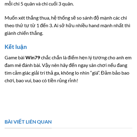
mỗi chi 5 quân và chi cuối 3 quân.
Muốn xét thắng thua, hệ thống sẽ so sánh độ mạnh các chi
theo thứ tự từ 1 đến 3. Ai sở hữu nhiều hand mạnh nhất thì
giành chiến thắng.
Kết luận
Game bài
Win79
chắc chắn là điểm hẹn lý tương cho anh em
đam mê đánh bài. Vậy nên hãy đến ngay sân chơi nếu đang
tìm cảm giác giải trí thả ga, không lo nhìn “giá”. Đảm bảo bao
chơi, bao vui, bao có tiền rủng rỉnh!
BÀI VIẾT LIÊN QUAN