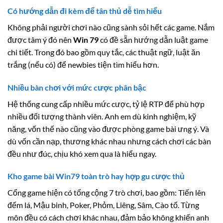
Có hướng dẫn đi kèm để tân thủ dễ tìm hiểu
Không phải người chơi nào cũng sành sỏi hết các game. Nắm
được tâm ý đó nên
Win
79
có đề sẵn hướng dẫn luật game
chi tiết. Trong đó bao gồm quy tắc, các thuật ngữ, luật ăn
trắng (nếu có) để newbies tiện tìm hiểu hơn.
Nhiều bàn chơi với mức cược phân bậc
Hệ thống cung cấp nhiều mức cược, tỷ lệ RTP để phù hợp
nhiều đối tượng thành viên. Anh em dù kinh nghiệm, kỹ
năng, vốn thế nào cũng vào được phòng game bài ưng ý. Và
dù vốn cần nạp, thương khác nhau nhưng cách chơi các bàn
đều như đúc, chịu khó xem qua là hiểu ngay.
Kho game bài Win79 toàn trò hay hợp gu cược thủ
Cổng game hiện có tổng cộng 7 trò chơi, bao gồm: Tiến lên
đếm lá, Mậu binh, Poker, Phỏm, Liêng, Sâm, Cào tố. Từng
môn đều có cách chơi khác nhau, đảm bảo không khiến anh