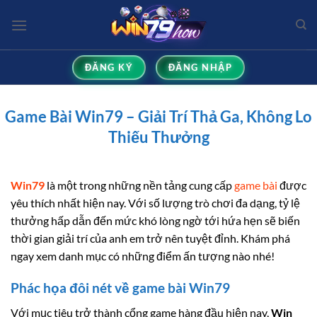
Bỏ
qua
nội
dung
ĐĂNG KÝ
ĐĂNG NHẬP
Game Bài Win79 – Giải Trí Thả Ga, Không Lo
Thiếu Thưởng
Win79
là một trong những nền tảng cung cấp
game bài
được
yêu thích nhất hiện nay. Với số lượng trò chơi đa dạng, tỷ lệ
thưởng hấp dẫn đến mức khó lòng ngờ tới hứa hẹn sẽ biến
thời gian giải trí của anh em trở nên tuyệt đỉnh. Khám phá
ngay xem danh mục có những điểm ấn tượng nào nhé!
Phác họa đôi nét về game bài Win79
Với mục tiêu trở thành cổng game hàng đầu hiện nay,
Win