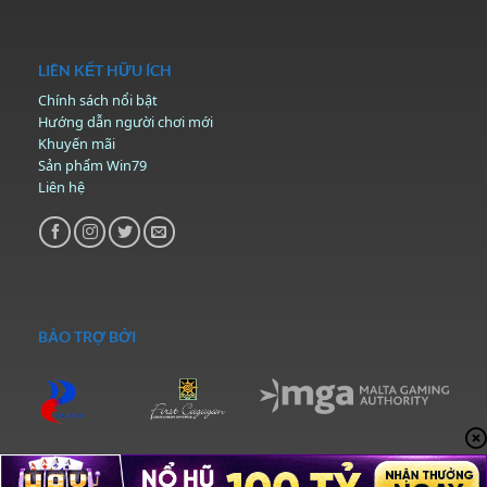
LIÊN KẾT HỮU ÍCH
Chính sách nổi bật
Hướng dẫn người chơi mới
Khuyến mãi
Sản phẩm Win79
Liên hệ
BẢO TRỢ BỞI