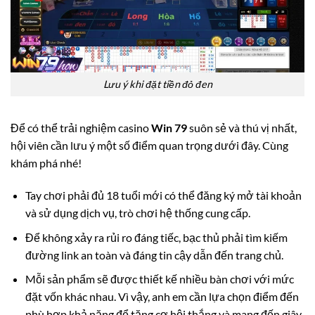
Lưu ý khi đặt tiền đỏ đen
Để có thể trải nghiệm casino
Win
79
suôn sẻ và thú vị nhất,
hội viên cần lưu ý một số điểm quan trọng dưới đây. Cùng
khám phá nhé!
Tay chơi phải đủ 18 tuổi mới có thể đăng ký mở tài khoản
và sử dụng dịch vụ, trò chơi hệ thống cung cấp.
Để không xảy ra rủi ro đáng tiếc, bạc thủ phải tìm kiếm
đường link an toàn và đáng tin cậy dẫn đến trang chủ.
Mỗi sản phẩm sẽ được thiết kế nhiều bàn chơi với mức
đặt vốn khác nhau. Vì vậy, anh em cần lựa chọn điểm đến
phù hợp khả năng để tăng cơ hội thắng và mang đến giây