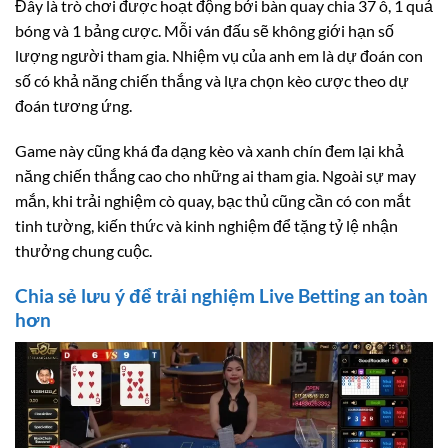
Đây là trò chơi được hoạt động bởi bàn quay chia 37 ô, 1 quả
bóng và 1 bảng cược. Mỗi ván đấu sẽ không giới hạn số
lượng người tham gia. Nhiệm vụ của anh em là dự đoán con
số có khả năng chiến thắng và lựa chọn kèo cược theo dự
đoán tương ứng.
Game này cũng khá đa dạng kèo và xanh chín đem lại khả
năng chiến thắng cao cho những ai tham gia. Ngoài sự may
mắn, khi trải nghiệm cò quay, bạc thủ cũng cần có con mắt
tinh tường, kiến thức và kinh nghiệm để tặng tỷ lệ nhận
thưởng chung cuộc.
Chia sẻ lưu ý để trải nghiệm Live Betting an toàn
hơn