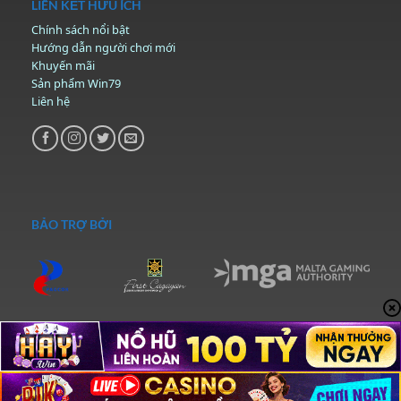
LIÊN KẾT HỮU ÍCH
Chính sách nổi bật
Hướng dẫn người chơi mới
Khuyến mãi
Sản phẩm Win79
Liên hệ
BẢO TRỢ BỞI
Copyright 2026 ©
WIN79.HOW