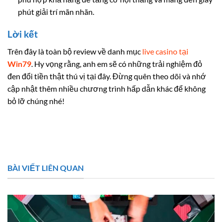
phút giải trí mãn nhãn.
Lời kết
Trên đây là toàn bộ review về danh mục
live casino tại
Win79
. Hy vọng rằng, anh em sẽ có những trải nghiệm đỏ
đen đổi tiền thật thú vị tại đây. Đừng quên theo dõi và nhớ
cập nhật thêm nhiều chương trình hấp dẫn khác để không
bỏ lỡ chúng nhé!
BÀI VIẾT LIÊN QUAN