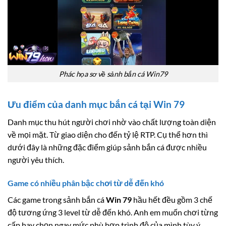
Phác họa sơ về sảnh bắn cá Win79
Ưu điểm của danh mục bắn cá tại Win 79
Danh mục thu hút người chơi nhờ vào chất lượng toàn diện
về mọi mặt. Từ giao diện cho đến tỷ lệ RTP. Cụ thể hơn thì
dưới đây là những đặc điểm giúp sảnh bắn cá được nhiều
người yêu thích.
Game có nhiều phân bậc chơi từ dễ đến khó
Các game trong sảnh bắn cá
Win
79
hầu hết đều gồm 3 chế
độ tương ứng 3 level từ dễ đến khó. Anh em muốn chơi từng
cấp hay chọn ngay mức phù hợp trình độ của mình tùy ý,