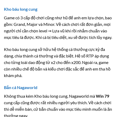
Kho báu long cung
Game có 3 cấp độ chơi cũng như hũ để anh em lựa chọn, bao
gồm: Grand, Major và Minor. Về cách chơi rất đơn giản, mọi
người chỉ cần chọn level ⇒ Lựa vũ khí rồi nhắm chuẩn vào
mục tiêu là được. Khi cá bị tiêu diệt, xu sẽ được tích lũy ngay.
Kho báu long cung sở hữu hệ thống cá thưởng cực kỳ đa
dạng, chia thành cá thường và đặc biệt. Hệ số RTP áp dụng
cho từng loài dao động từ x2 cho đến x200. Ngoài ra, game
còn nhiều chế độ bắn và kiểu chơi đặc sắc để anh em tha hồ
khám phá.
Bắn cá Nagaworld
Không thua kém Kho báu long cung, Nagaworld mà
Win
79
cung cấp cũng được rất nhiều người yêu thích. Về cách chơi
thì dễ miễn bàn, cứ bắn chuẩn vào mục tiêu mình muốn là ăn
thưởng ngay.