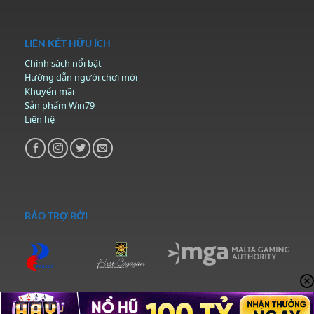
LIÊN KẾT HỮU ÍCH
Chính sách nổi bật
Hướng dẫn người chơi mới
Khuyến mãi
Sản phẩm Win79
Liên hệ
BẢO TRỢ BỞI