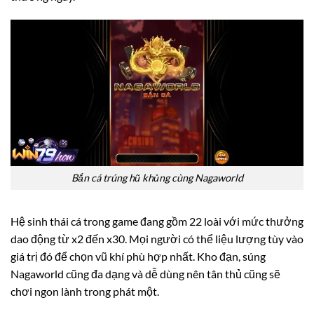
Bắn cá trúng hũ khủng cùng Nagaworld
Hệ sinh thái cá trong game đang gồm 22 loài với mức thưởng
dao động từ x2 đến x30. Mọi người có thể liệu lượng tùy vào
giá trị đó để chọn vũ khí phù hợp nhất. Kho đạn, súng
Nagaworld cũng đa dạng và dễ dùng nên tân thủ cũng sẽ
chơi ngon lành trong phát một.