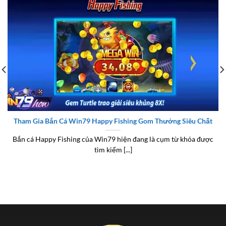
Tham Gia Bắn Cá Win79 Happy Fishing Gom Thưởng Siêu Chất
Bắn cá Happy Fishing của Win79 hiện đang là cụm từ khóa được
tìm kiếm [...]