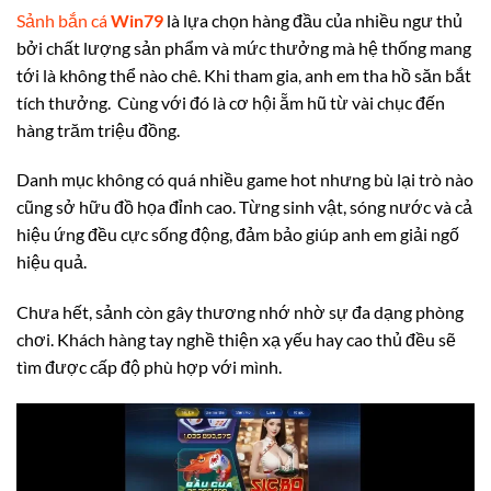
Sảnh bắn cá
Win79
là lựa chọn hàng đầu của nhiều ngư thủ
bởi chất lượng sản phẩm và mức thưởng mà hệ thống mang
tới là không thể nào chê. Khi tham gia, anh em tha hồ săn bắt
tích thưởng. Cùng với đó là cơ hội ẵm hũ từ vài chục đến
hàng trăm triệu đồng.
Danh mục không có quá nhiều game hot nhưng bù lại trò nào
cũng sở hữu đồ họa đỉnh cao. Từng sinh vật, sóng nước và cả
hiệu ứng đều cực sống động, đảm bảo giúp anh em giải ngố
hiệu quả.
Chưa hết, sảnh còn gây thương nhớ nhờ sự đa dạng phòng
chơi. Khách hàng tay nghề thiện xạ yếu hay cao thủ đều sẽ
tìm được cấp độ phù hợp với mình.