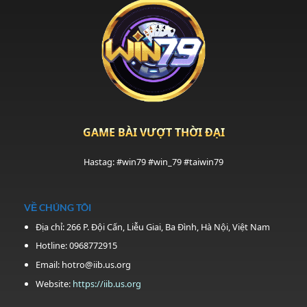
GAME BÀI VƯỢT THỜI ĐẠI
Hastag: #win79 #win_79 #taiwin79
VỀ CHÚNG TÔI
Địa chỉ: 266 P. Đội Cấn, Liễu Giai, Ba Đình, Hà Nội, Việt Nam
Hotline: 0968772915
Email:
hotro@iib.us.org
Website:
https://iib.us.org