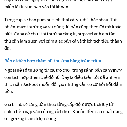
miễn là đủ vốn nạp vào tài khoản.
Từng cấp sẽ bao gồm hệ sinh thái cá, vũ khí khác nhau. Tất
nhiên, mức thưởng và xu dùng để bắn cũng theo đó mà khác
biệt. Càng dễ chơi thì thưởng càng ít, hợp với anh em tân
thủ cần làm quen với cảm giác bắn cá và thích tích tiểu thành
đại.
Bắn cá tích hợp thêm hũ thưởng hàng trăm triệu
Ngoài hệ số thưởng từ cá, trò chơi trong sảnh bắn cá
Win79
còn tích hợp thêm chế độ hũ. Đây là điều kiện tốt để anh em
thích săn Jackpot muốn đổi gió nhưng vẫn có cơ hội hốt đậm
tiền.
Giá trị hũ sẽ tăng dần theo từng cấp độ, được tích lũy từ
chính tiền nạp vào của người chơi. Khoản tiền cao nhất đang
ở ngưỡng trăm triệu đồng.