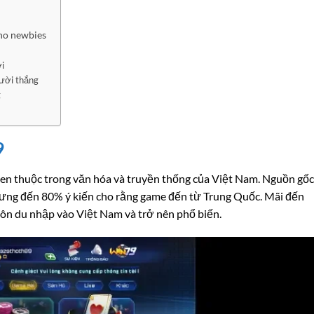
cho newbies
ơi
gười thắng
g
9
uen thuộc trong văn hóa và truyền thống của Việt Nam. Nguồn gốc
nhưng đến 80% ý kiến cho rằng game đến từ Trung Quốc. Mãi đến
uôn du nhập vào Việt Nam và trở nên phổ biến.