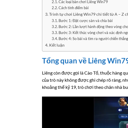
Các loại bàn chơi Liêng Win79
Cách tính điểm bài
Trình tự chơi Liêng Win79 chi tiết từ A – Z 
Bước 1: Đặt cược sàn và chia bài
Bước 2: Lần lượt hành động theo vòng ch
Bước 3: Kết thúc vòng chơi và xác định n
Bước 4: So bài và tìm ra người chiến thắn
Kết luận
Tổng quan về Liêng Win7
Liêng còn được gọi là Cào Tố, thuộc hàng q
của trò này không được ghi chép rõ ràng, 
khoảng thế kỷ 19, trò chơi theo chân nhà b