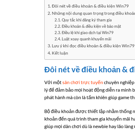
Đôi nét về điều khoản & điều kiện Win79
Những nội dung quan trọng trong điều khoả
Quy tắc khi đăng ký tham gia
Điều khoản & điều kiện về bảo mật
Điều lệ khi giao dịch tại Win79
Luật xoay quanh khuyến mãi
Lưu ý khi đọc điều khoản & điều kiện Win79
Kết luận
Đôi nét về điều khoản & 
Với một
sân chơi trực tuyến
chuyên nghiệ
lý để đảm bảo mọi hoạt động diễn ra minh bạ
phát hành mà còn là tấm khiên giúp game th
Bộ điều khoản được thiết lập nhằm thống n
khoản đến quá trình tham gia khuyến mãi hay
giúp mọi dân chơi dù là newbie hay lão làng