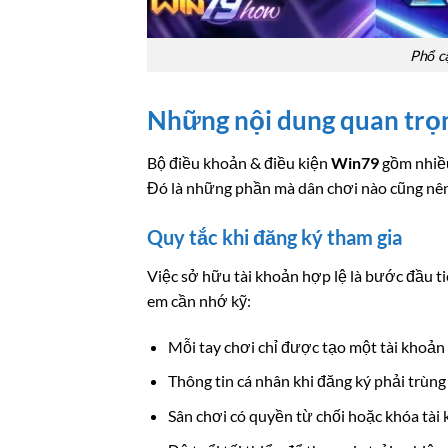
Phổ c
Những nội dung quan trọn
Bộ điều khoản & điều kiện
Win79
gồm nhiều
Đó là những phần mà dân chơi nào cũng nên
Quy tắc khi đăng ký tham gia
Việc sở hữu tài khoản hợp lệ là bước đầu t
em cần nhớ kỹ:
Mỗi tay chơi chỉ được tạo một tài khoản
Thông tin cá nhân khi đăng ký phải trùng 
Sân chơi có quyền từ chối hoặc khóa tài 