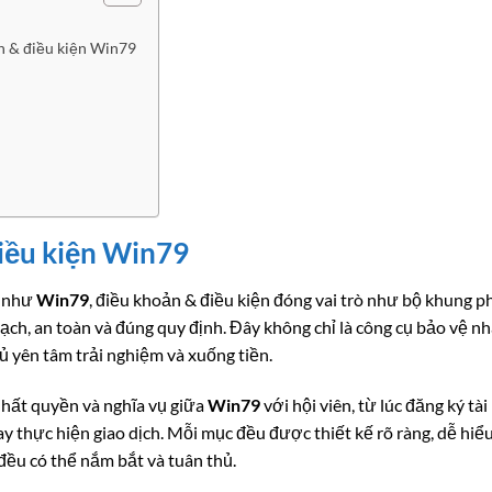
n & điều kiện Win79
điều kiện Win79
p như
Win79
, điều khoản & điều kiện đóng vai trò như bộ khung p
ch, an toàn và đúng quy định. Đây không chỉ là công cụ bảo vệ nh
ủ yên tâm trải nghiệm và xuống tiền.
hất quyền và nghĩa vụ giữa
Win79
với hội viên, từ lúc đăng ký tài
 thực hiện giao dịch. Mỗi mục đều được thiết kế rõ ràng, dễ hiểu
 đều có thể nắm bắt và tuân thủ.