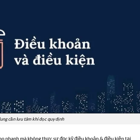
ung cần lưu tâm khi đọc quy định
cho nhanh mà không thực sự đọc kỹ điều khoản & điều kiện tại