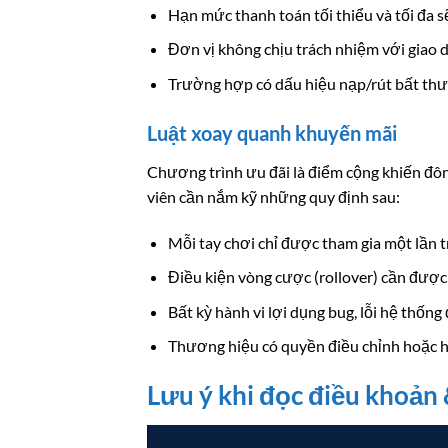
Hạn mức thanh toán tối thiểu và tối đa 
Đơn vị không chịu trách nhiệm với giao d
Trường hợp có dấu hiệu nạp/rút bất thư
Luật xoay quanh khuyến mãi
Chương trình ưu đãi là điểm cộng khiến đ
viên cần nắm kỹ những quy định sau:
Mỗi tay chơi chỉ được tham gia một lần t
Điều kiện vòng cược (rollover) cần được
Bất kỳ hành vi lợi dụng bug, lỗi hệ thống 
Thương hiệu có quyền điều chỉnh hoặc hủ
Lưu ý khi đọc điều khoản