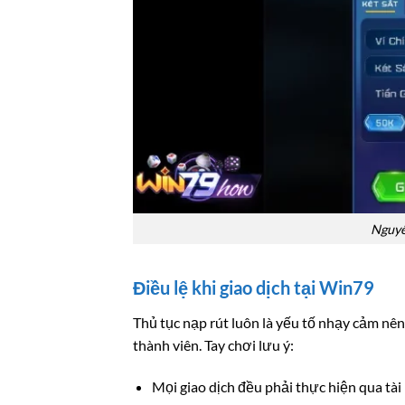
Nguyê
Điều lệ khi giao dịch tại Win79
Thủ tục nạp rút luôn là yếu tố nhạy cảm nên
thành viên. Tay chơi lưu ý:
Mọi giao dịch đều phải thực hiện qua tài