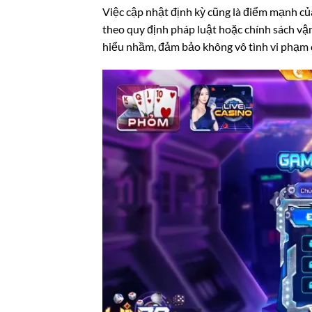
Việc cập nhật định kỳ cũng là điểm mạnh c
theo quy định pháp luật hoặc chính sách vận
hiểu nhầm, đảm bảo không vô tình vi phạm 