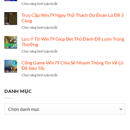
Chức năng bình luận bị tắt
ở
99
Dự
Của
Đoán
Truy Cập Win79 Ngay Thử Thách Dự Đoán Lô Đề 3
Win79
Keno
–
Càng
Win79
Giải
Chức năng bình luận bị tắt
ở
Bí
Trí
Truy
Kíp
Cao
Cập
Lưu Ý Từ Win79 Giúp Bet Thủ Đánh Đề Luôn Trúng
Giúp
Thưởng
Win79
Hốt
Thưởng
Lôi
Ngay
Bạc
Cuốn
Chức năng bình luận bị tắt
ở
Thử
Số
Lưu
Thách
Đề
Ý
Cổng Game Win79 Chia Sẻ Nhanh Thông Tin Về Lô
Dự
Hiệu
Từ
Đoán
Đề Siêu Tốc
Quả
Win79
Lô
Chức năng bình luận bị tắt
ở
Giúp
Đề
Cổng
Bet
3
Game
Thủ
Càng
Win79
DANH MỤC
Đánh
Chia
Đề
Sẻ
Luôn
Nhanh
Trúng
Danh
Thông
Thưởng
mục
Tin
Về
Lô
Đề