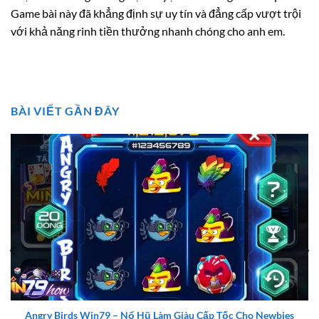
Game bài này đã khẳng định sự uy tín và đẳng cấp vượt trội
với khả năng rinh tiền thưởng nhanh chóng cho anh em.
BÀI VIẾT GẦN ĐÂY
Angry Birds Win79 – Nổ Hũ Làm Giàu Cấp Tốc Cho Newbies