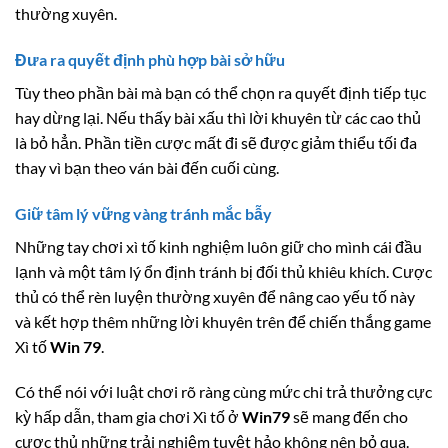
thường xuyên.
Đưa ra quyết định phù hợp bài sở hữu
Tùy theo phần bài mà bạn có thể chọn ra quyết định tiếp tục
hay dừng lại. Nếu thấy bài xấu thì lời khuyên từ các cao thủ
là bỏ hẳn. Phần tiền cược mất đi sẽ được giảm thiểu tối đa
thay vì bạn theo ván bài đến cuối cùng.
Giữ tâm lý vững vàng tránh mắc bẫy
Những tay chơi xì tố kinh nghiệm luôn giữ cho mình cái đầu
lạnh và một tâm lý ổn định tránh bị đối thủ khiêu khích. Cược
thủ có thể rèn luyện thường xuyên để nâng cao yếu tố này
và kết hợp thêm những lời khuyên trên để chiến thắng game
Xì tố
Win 79
.
Có thể nói với luật chơi rõ ràng cùng mức chi trả thưởng cực
kỳ hấp dẫn, tham gia chơi Xì tố ở
Win79
sẽ mang đến cho
cược thủ những trải nghiệm tuyệt hảo không nên bỏ qua.