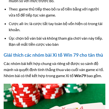
muốn so với mức trước đó.
Theo: game thủ tiếp theo bỏ ra số tiền bằng với người
vừa tố để tiếp tục ván game.
Cược all-in: là cược tất tay toàn bộ vốn hiện có trong tài
khoản.
Úp: chọn bỏ ván bài và không tham gia chơi ván này tiếp.
Bạn sẽ mất tiền cược vào bàn
Giải thích các nhóm bài Xì tố Win 79 cho tân thủ
Các nhóm bài kết hợp chung và riêng sẽ được so sánh độ
mạnh và quyết định tính thắng thua vào cuối ván game xì tố.
Nhóm bài có thể kết hợp trong game Xì tố
Win79
bao gồm.