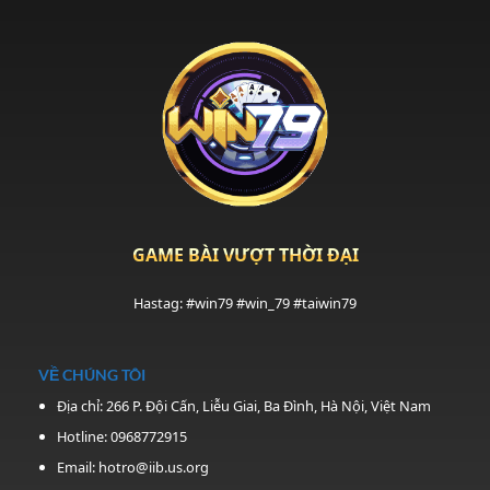
GAME BÀI VƯỢT THỜI ĐẠI
Hastag: #win79 #win_79 #taiwin79
VỀ CHÚNG TÔI
Địa chỉ: 266 P. Đội Cấn, Liễu Giai, Ba Đình, Hà Nội, Việt Nam
Hotline: 0968772915
Email:
hotro@iib.us.org