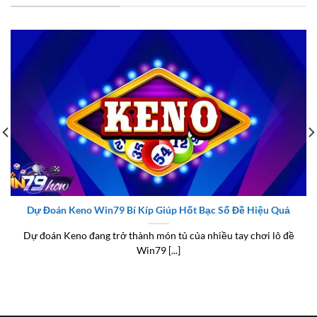
Dự Đoán Keno Win79 Bí Kíp Giúp Hốt Bạc Số Đề Hiệu Quả
Dự đoán Keno đang trở thành món tủ của nhiều tay chơi lô đề
Win79 [...]