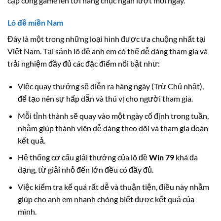
cập cổng game lên tới hàng chục ngàn lượt mỗi ngày.
Lô đề miền Nam
Đây là một trong những loại hình được ưa chuộng nhất tại
Việt Nam. Tại sảnh lô đề anh em có thể dễ dàng tham gia và
trải nghiệm đầy đủ các đặc điểm nổi bật như:
Việc quay thưởng sẽ diễn ra hàng ngày (Trừ Chủ nhật),
để tạo nên sự hấp dẫn và thú vị cho người tham gia.
Mỗi tỉnh thành sẽ quay vào một ngày cố định trong tuần,
nhằm giúp thành viên dễ dàng theo dõi và tham gia đoán
kết quả.
Hệ thống cơ cấu giải thưởng của lô đề
Win 79
khá đa
dạng, từ giải nhỏ đến lớn đều có đầy đủ.
Việc kiểm tra kể quá rất dễ và thuận tiện, điều này nhằm
giúp cho anh em nhanh chóng biết được kết quả của
mình.