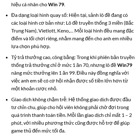
hiệu cá nhân cho
Win
79
.
Đa dạng loại hình quay số: Hiện tại, sảnh lô đề đang có
các loại hình cơ bản như: Lô đề truyền thống 3 miền (Bắc
Trung Nam), Vietlott, Keno,… Mỗi loại hình đều mang đặc
điểm và lối chơi riêng, nhằm mang đến cho anh em nhiều
lựa chọn phù hợp.
Tỷ trả thưởng cao, công bằng: Trong khi phiên bản truyền
thống trả thưởng chỉ ở mức 1 ăn 70, nhưng lô đề
Win79
nâng mức thưởng lên 1 ăn 99. Điều này đồng nghĩa với
việc anh em sẽ có cơ hội nhận được số tiền lớn hơn từ
một khoản cược nhỏ.
Giao dịch không chậm trễ: Hệ thống giao dịch được đầu
tư chỉn chu, giúp cho hội viên không phải chờ đợi trong
quá trình thanh toán tiền. Mỗi lần giao dịch chỉ mất 1 – 2
phút, với nhiều phương thức cũng được hỗ trợ để giúp
game thủ đến mức tối đa.