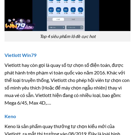
Top 4 siêu phẩm lô đề cực hot
Vietlott Win79
Vietlott hay còn gọi là quay số tự chọn số điện toán, được
phát hành trên phạm vi toàn quốc vào năm 2016. Khác với
thể loại truyền thống, Vietlott cho phép hội viên tự chọn con
số mình yêu thích (Hoặc để máy chọn ngẫu nhiên) thay vì
mua vé có sẵn. Vietlott hiện đang có nhiều loại, bao gồm:
Mega 6/45, Max 4D,….
Keno
Keno là sản phẩm quay thưởng tự chọn kiểu mới của
Vietlott, ra mắt thị trường vào 08/2019. Đây là loại hình