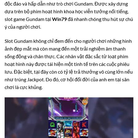
độc đáo và hấp dẫn như trò chơi Gundam. Được xây dựng
dựa trên bộ phim hoạt hình khoa học viễn tưởng nổi tiếng,
slot game Gundam tại
Win79
đã nhanh chóng thu hút sự chú
ý của người chơi.
Slot Gundam không chỉ đem đến cho người chơi những hình
ảnh đẹp mắt mà còn mang đến một trải nghiệm âm thanh
sống động và chân thực. Các nhân vật đặc sắc từ loạt phim
hoạt hình này được tái hiện một tinh tế trên các cuộc phiêu
lưu. Đặc biệt, tại đây còn có tỷ lệ trả thưởng vô cùng lớn nếu
như trúng Jackpot. Do đó, cơ hội đổi đời của anh em tại sân
chơi là cực khủng.