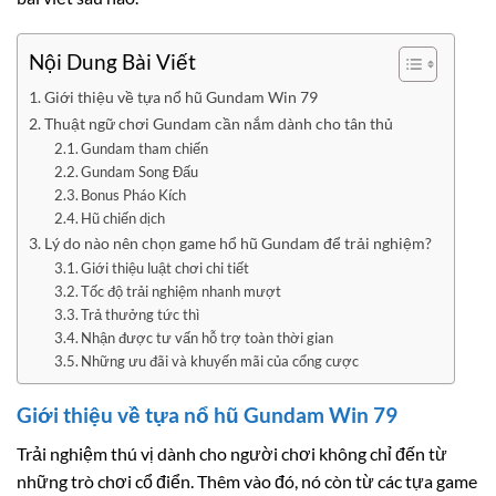
Nội Dung Bài Viết
Giới thiệu về tựa nổ hũ Gundam Win 79
Thuật ngữ chơi Gundam cần nắm dành cho tân thủ
Gundam tham chiến
Gundam Song Đấu
Bonus Pháo Kích
Hũ chiến dịch
Lý do nào nên chọn game hổ hũ Gundam để trải nghiệm?
Giới thiệu luật chơi chi tiết
Tốc độ trải nghiệm nhanh mượt
Trả thưởng tức thì
Nhận được tư vấn hỗ trợ toàn thời gian
Những ưu đãi và khuyến mãi của cổng cược
Giới thiệu về tựa nổ hũ Gundam Win 79
Trải nghiệm thú vị dành cho người chơi không chỉ đến từ
những trò chơi cổ điển. Thêm vào đó, nó còn từ các tựa game