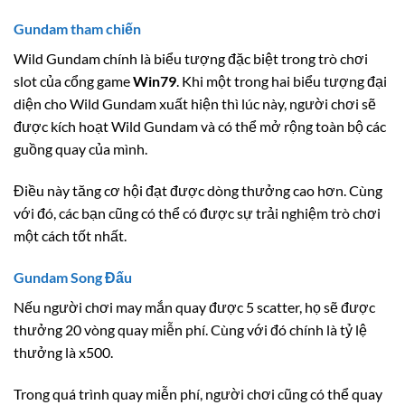
Gundam tham chiến
Wild Gundam chính là biểu tượng đặc biệt trong trò chơi
slot của cổng game
Win79
. Khi một trong hai biểu tượng đại
diện cho Wild Gundam xuất hiện thì lúc này, người chơi sẽ
được kích hoạt Wild Gundam và có thể mở rộng toàn bộ các
guồng quay của mình.
Điều này tăng cơ hội đạt được dòng thưởng cao hơn. Cùng
với đó, các bạn cũng có thể có được sự trải nghiệm trò chơi
một cách tốt nhất.
Gundam Song Đấu
Nếu người chơi may mắn quay được 5 scatter, họ sẽ được
thưởng 20 vòng quay miễn phí. Cùng với đó chính là tỷ lệ
thưởng là x500.
Trong quá trình quay miễn phí, người chơi cũng có thể quay