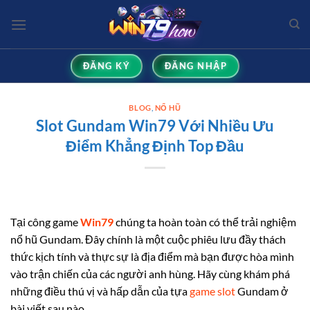
Bỏ
qua
nội
dung
ĐĂNG KÝ
ĐĂNG NHẬP
BLOG
,
NỔ HŨ
Slot Gundam Win79 Với Nhiều Ưu
Điểm Khẳng Định Top Đầu
Tại công game
Win79
chúng ta hoàn toàn có thể trải nghiệm
nổ hũ Gundam. Đây chính là một cuộc phiêu lưu đầy thách
thức kịch tính và thực sự là địa điểm mà bạn được hòa mình
vào trận chiến của các người anh hùng. Hãy cùng khám phá
những điều thú vị và hấp dẫn của tựa
game slot
Gundam ở
bài viết sau nào.