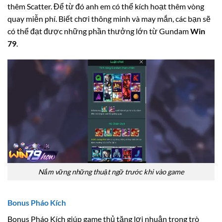
thêm Scatter. Để từ đó anh em có thể kích hoạt thêm vòng
quay miễn phí. Biết chơi thông minh và may mắn, các bạn sẽ
có thể đạt được những phần thưởng lớn từ Gundam
Win
79
.
Nắm vững những thuật ngữ trước khi vào game
Bonus Pháo Kích
Bonus Pháo Kích giúp game thủ tăng lợi nhuận trong trò