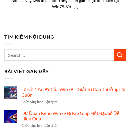
Bắn cá Nagaworld là một trong 2 con game cực ăn khách tại
Win79. Với [...]
TÌM KIẾM NỘI DUNG
BÀI VIẾT GẦN ĐÂY
Lô Đề 1 Ăn 99 Của Win79 – Giải Trí Cao Thưởng Lôi
Cuốn
Chức năng bình luận bị tắt
ở
Lô
Đề
Dự Đoán Keno Win79 Bí Kíp Giúp Hốt Bạc Số Đề
1
Hiệu Quả
Ăn
Chức năng bình luận bị tắt
ở
99