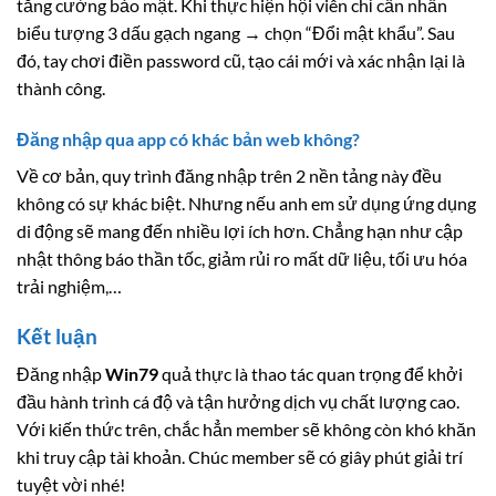
tăng cường bảo mật. Khi thực hiện hội viên chỉ cần nhấn
biểu tượng 3 dấu gạch ngang → chọn “Đổi mật khẩu”. Sau
đó, tay chơi điền password cũ, tạo cái mới và xác nhận lại là
thành công.
Đăng nhập qua app có khác bản web không?
Về cơ bản, quy trình đăng nhập trên 2 nền tảng này đều
không có sự khác biệt. Nhưng nếu anh em sử dụng ứng dụng
di động sẽ mang đến nhiều lợi ích hơn. Chẳng hạn như cập
nhật thông báo thần tốc, giảm rủi ro mất dữ liệu, tối ưu hóa
trải nghiệm,…
Kết luận
Đăng nhập
Win79
quả thực là thao tác quan trọng để khởi
đầu hành trình cá độ và tận hưởng dịch vụ chất lượng cao.
Với kiến thức trên, chắc hẳn member sẽ không còn khó khăn
khi truy cập tài khoản. Chúc member sẽ có giây phút giải trí
tuyệt vời nhé!