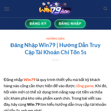
Bỏ
qua
nội
dung
ĐĂNG KÝ
ĐĂNG NHẬP
HƯỚNG DẪN
Đăng Nhập Win79 | Hướng Dẫn Truy
Cập Tài Khoản Chỉ Tốn 5s
Đăng nhập
Win79
là quy trình thiết yếu mà bất kỳ khách
hàng nào cũng cần thực hiện để vào được
cổng game
. Khi đó,
hội viên mới có thể sử dụng tính năng nạp rút tiền và thỏa
sức khám phá kho siêu phẩm xanh chín. Trong bài viết sau
đây, hãy cùng
Win 79
tìm hiểu hướng dẫn truy cập tài khoản
chỉ tốn 5s anh em nhé!