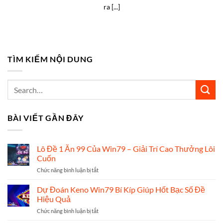
ra [...]
TÌM KIẾM NỘI DUNG
BÀI VIẾT GẦN ĐÂY
Lô Đề 1 Ăn 99 Của Win79 – Giải Trí Cao Thưởng Lôi
Cuốn
Chức năng bình luận bị tắt
ở
Lô
Đề
Dự Đoán Keno Win79 Bí Kíp Giúp Hốt Bạc Số Đề
1
Hiệu Quả
Ăn
Chức năng bình luận bị tắt
ở
99
Dự
Của