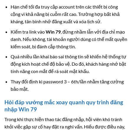
Hạn chế tối đa truy cập account trên các thiết bị công
cộng vì khả năng bị cuỗm rất cao. Trường hợp bất khả
kháng, tân binh nhớ đăng xuất và xóa lịch sử.
Kiểm tra link vào
Win 79
, đừng nhầm lẫn với địa chỉ mạo
danh. Nếu không, tài khoản người dùng có thể mất quyền
kiểm soát, bị đánh cắp thông tin.
Quá nhiều lần khai báo sai thông tin sẽ khiến hệ thống tự
động kích hoạt chế độ bảo vệ. Do đó, khách hàng nhớ bật
tính năng con mắt để rà soát mật khẩu.
Thay đổi định kì password 3 – 6th/lần nhằm tăng cường
bảo mật.
Hỏi đáp vướng mắc xoay quanh quy trình đăng
nhập Win 79
Trong khi thực hiện thao tác đăng nhập, hội viên khó tránh
khỏi việc gặp sự cố hay đặt ra nghi vấn. Hiểu được điều này,