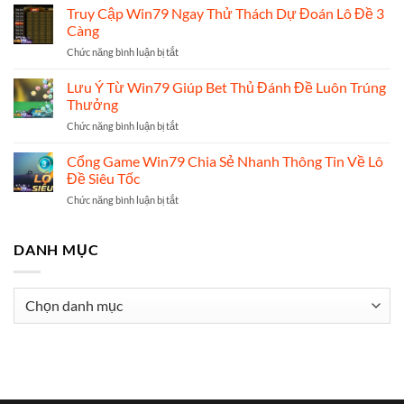
Đoán
Truy Cập Win79 Ngay Thử Thách Dự Đoán Lô Đề 3
Win79
Keno
–
Càng
Win79
Giải
Chức năng bình luận bị tắt
ở
Bí
Trí
Truy
Kíp
Cao
Cập
Lưu Ý Từ Win79 Giúp Bet Thủ Đánh Đề Luôn Trúng
Giúp
Thưởng
Win79
Hốt
Thưởng
Lôi
Ngay
Bạc
Cuốn
Chức năng bình luận bị tắt
ở
Thử
Số
Lưu
Thách
Đề
Ý
Cổng Game Win79 Chia Sẻ Nhanh Thông Tin Về Lô
Dự
Hiệu
Từ
Đoán
Đề Siêu Tốc
Quả
Win79
Lô
Chức năng bình luận bị tắt
ở
Giúp
Đề
Cổng
Bet
3
Game
Thủ
Càng
Win79
DANH MỤC
Đánh
Chia
Đề
Sẻ
Luôn
Nhanh
Trúng
Danh
Thông
Thưởng
mục
Tin
Về
Lô
Đề
Siêu
Tốc